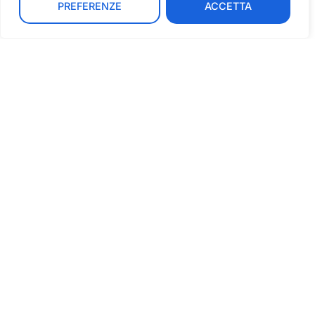
IT
PREFERENZE
ACCETTA
Brasile | Brasilia | Radici e Rinascite: Tre
Vite che Tessono i 25 Anni dell’IMDH
January 23, 2026