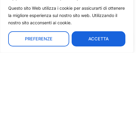
volontariato internazionale per
mettersi in gioco e costruire speranza
Questo sito Web utilizza i cookie per assicurarti di ottenere
la migliore esperienza sul nostro sito web. Utilizzando il
May 21, 2026
nostro sito acconsenti ai cookie.
IT
PREFERENZE
ACCETTA