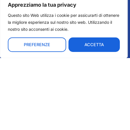
Apprezziamo la tua privacy
Questo sito Web utilizza i cookie per assicurarti di ottenere
la migliore esperienza sul nostro sito web. Utilizzando il
nostro sito acconsenti ai cookie.
Ho letto ed accetto
l'informativa privacy
di Fondazione
Scalabriniana.
IT
PREFERENZE
ACCETTA
ISCRIVITI
Copyright © 2026 Scalabrinian Foundation. All
Rights Reserved.