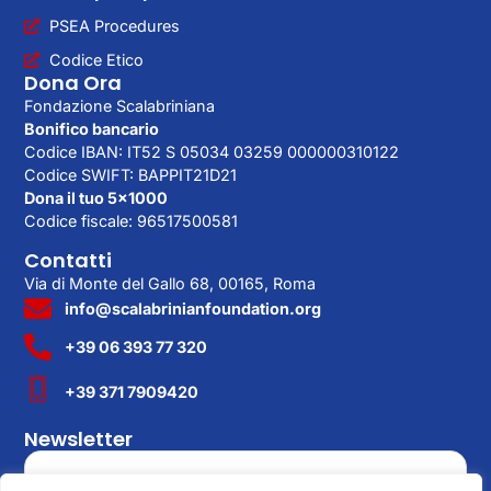
PSEA Procedures
Codice Etico
Dona Ora
Fondazione Scalabriniana
Bonifico bancario
Codice IBAN: IT52 S 05034 03259 000000310122
Codice SWIFT: BAPPIT21D21
Dona il tuo 5×1000
Codice fiscale: 96517500581
Contatti
Via di Monte del Gallo 68, 00165, Roma
info@scalabrinianfoundation.org
+39 06 393 77 320
+39 371 7909420
Newsletter